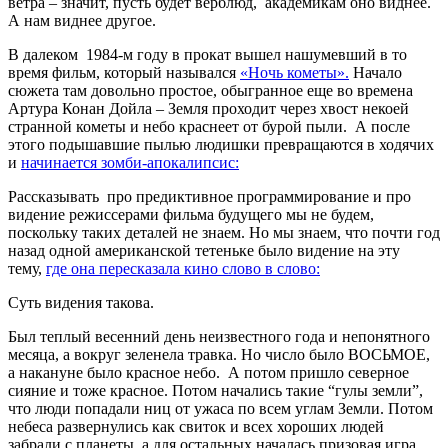
ветра – значит, пусть будет верблюд, академикам оно виднее.
А нам виднее другое.
В далеком 1984-м году в прокат вышел нашумевший в то
время фильм, который назывался
«Ночь кометы».
Начало
сюжета там довольно простое, обыгранное еще во времена
Артура Конан Дойла – Земля проходит через хвост некоей
странной кометы и небо краснеет от бурой пыли. А после
этого подышавшие пылью людишки превращаются в ходячих
и
начинается зомби-апокалипсис:
Рассказывать про предиктивное программирование и про
видение режиссерами фильма будущего мы не будем,
поскольку таких деталей не знаем. Но мы знаем, что почти год
назад одной американской тетеньке было видение на эту
тему,
где она пересказала кино слово в слово:
Суть видения такова.
Был теплый весенний день неизвестного года и непонятного
месяца, а вокруг зеленела травка. Но число было ВОСЬМОЕ,
а накануне было красное небо. А потом пришло северное
сияние и тоже красное. Потом начались такие “гулы земли”,
что люди попадали ниц от ужаса по всем углам Земли. Потом
небеса развернулись как свиток и всех хороших людей
забрали с планеты, а для остальных началась призовая игра.