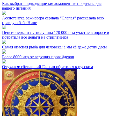
Как выбрать подходящие кисломолочные продукты для
вашего питания
Ассистентка режиссера сериала “Слепая” рассказала всю
правду о бабе Нине
Пенсионерка из г. ⁣ получила 170 000 р за участие в опросе и
потратила все деньги на стриптизера
Самая опасная рыба для человека: а мы её даже детям даем
Более 8000 игр от ведущих провайдеров
Очухался: сбежавший Галкин обратился к русским