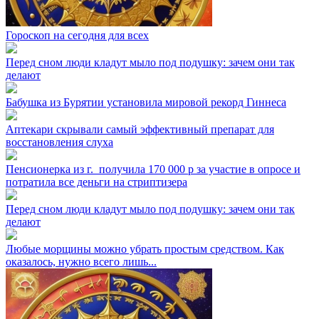
Гороскоп на сегодня для всех
Перед сном люди кладут мыло под подушку: зачем они так
делают
Бабушка из Бурятии установила мировой рекорд Гиннеса
Аптекари скрывали самый эффективный препарат для
восстановления слуха
Пенсионерка из г. ⁣ получила 170 000 р за участие в опросе и
потратила все деньги на стриптизера
Перед сном люди кладут мыло под подушку: зачем они так
делают
Любые морщины можно убрать простым средством. Как
оказалось, нужно всего лишь...