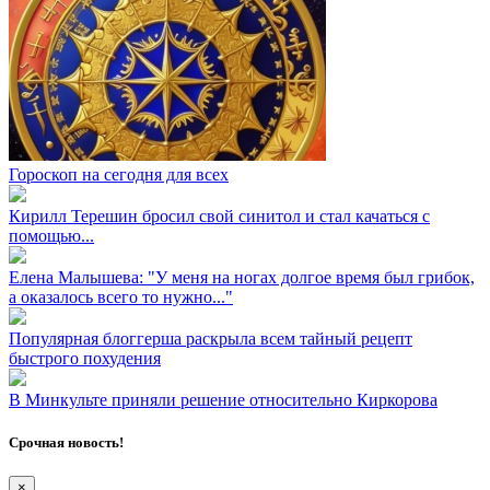
Гороскоп на сегодня для всех
Кирилл Терешин бросил свой синитол и стал качаться с
помощью...
Елена Малышева: "У меня на ногах долгое время был грибок,
а оказалось всего то нужно..."
Популярная блоггерша раскрыла всем тайный рецепт
быстрого похудения
В Минкульте приняли решение относительно Киркорова
Срочная новость!
×