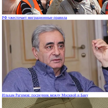
РФ ужесточает миграционные правила
Ильхам Рагимов: посредник между Москвой и Баку