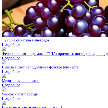
Лучшие свойства винограда
Подробнее
Фентаниловая эпидемия в США: причины, последствия, и наде
Подробнее
Вышла в свет неподдельная фотография чёрта
Подробнее
Медитация випашьяна
Подробнее
Чеснок чистит сосуды
Подробнее
Как используется пресс-гранулятор?