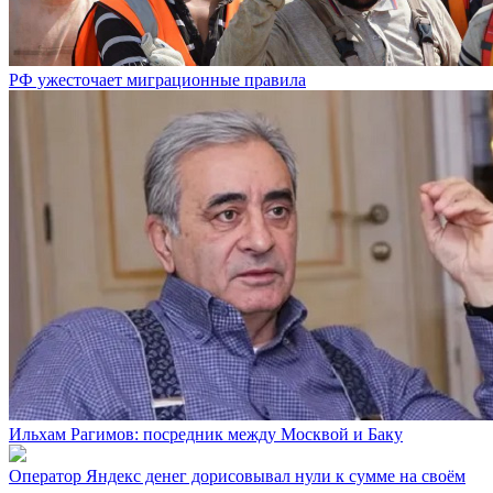
РФ ужесточает миграционные правила
Ильхам Рагимов: посредник между Москвой и Баку
Оператор Яндекс денег дорисовывал нули к сумме на своём