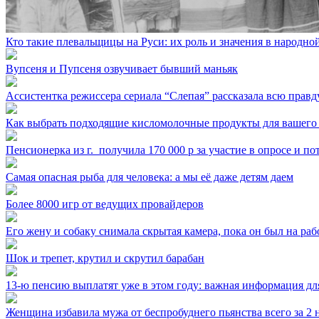
Кто такие плевальщицы на Руси: их роль и значения в народной
Вупсеня и Пупсеня озвучивает бывший маньяк
Ассистентка режиссера сериала “Слепая” рассказала всю правд
Как выбрать подходящие кисломолочные продукты для вашего
Пенсионерка из г. ⁣ получила 170 000 р за участие в опросе и п
Самая опасная рыба для человека: а мы её даже детям даем
Более 8000 игр от ведущих провайдеров
Его жену и собаку снимала скрытая камера, пока он был на раб
Шок и трепет, крутил и скрутил барабан
13-ю пенсию выплатят уже в этом году: важная информация дл
Женщина избавила мужа от беспробуднего пьянства всего за 2 н