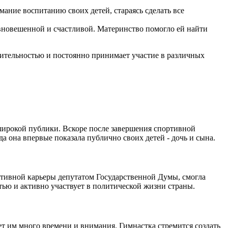
мание воспитанию своих детей, стараясь сделать все
авновешенной и счастливой. Материнство помогло ей найти
ительностью и постоянно принимает участие в различных
 широкой публики. Вскоре после завершения спортивной
а она впервые показала публично своих детей - дочь и сына.
ртивной карьеры депутатом Государственной Думы, смогла
тью и активно участвует в политической жизни страны.
ет им много времени и внимания. Гимнастка стремится создать