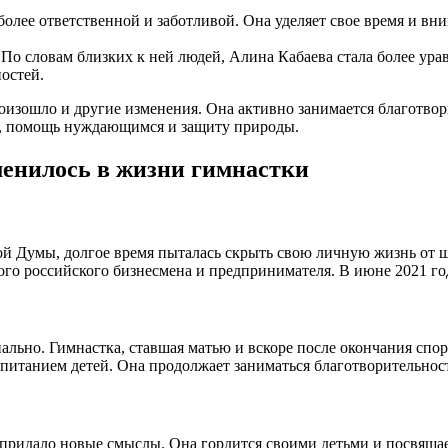
олее ответственной и заботливой. Она уделяет свое время и вни
. По словам близких к ней людей, Алина Кабаева стала более ур
остей.
оизошло и другие изменения. Она активно занимается благотвор
ей, помощь нуждающимся и защиту природы.
менилось в жизни гимнастки
нной Думы, долгое время пыталась скрыть свою личную жизнь от
ого российского бизнесмена и предпринимателя. В июне 2021 год
льно. Гимнастка, ставшая матью и вскоре после окончания спо
спитанием детей. Она продолжает заниматься благотворительнос
и придало новые смыслы. Она гордится своими детьми и посвяща