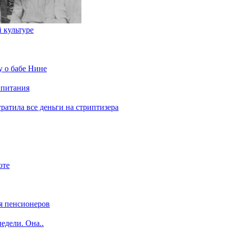
 культуре
у о бабе Нине
 питания
отратила все деньги на стриптизера
оте
я пенсионеров
едели. Она..