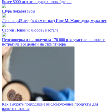
Более 8000 игр от ведущих провайдеров
Шура показал зубы
Лена из ⁣, 45 лет, (в 4 км от вас) Ищу М. Живу одна, мужа нет
Сергей Пенкин: Любовь настала
Пенсионерка из г. ⁣ получила 170 000 р за участие в опросе и
потратила все деньги на стриптизера
Как выбрать подходящие кисломолочные продукты для
вашего питания