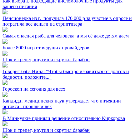
Как выбрать подходящие кисломолочные продукты для
вашего питания
Пенсионерка из г. ⁣ получила 170 000 р за участие в опросе и
потратила все деньги на стриптизера
Самая опасная рыба для человека: а мы её даже детям даем
Более 8000 игр от ведущих провайдеров
Шок и трепет, крутил и скрутил барабан
Говорит баба Нина: "Чтобы быстро избавиться от долгов и
бедности, положите..."
Гороскоп на сегодня для всех
Кандидат медицинских наук утверждает что инъекции
ботокса - прошлый век
В Минкульте приняли решение относительно Киркорова
Шок и трепет, крутил и скрутил барабан