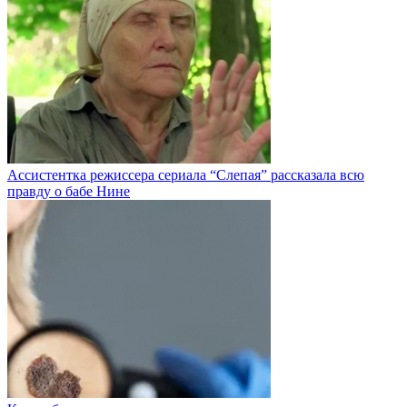
Ассистентка режиссера сериала “Слепая” рассказала всю
правду о бабе Нине