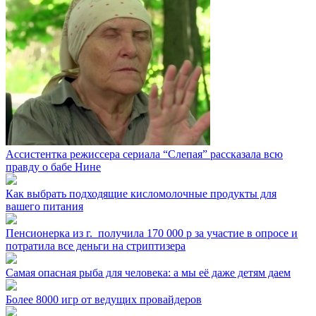
Ассистентка режиссера сериала “Слепая” рассказала всю
правду о бабе Нине
Как выбрать подходящие кисломолочные продукты для
вашего питания
Пенсионерка из г. ⁣ получила 170 000 р за участие в опросе и
потратила все деньги на стриптизера
Самая опасная рыба для человека: а мы её даже детям даем
Более 8000 игр от ведущих провайдеров