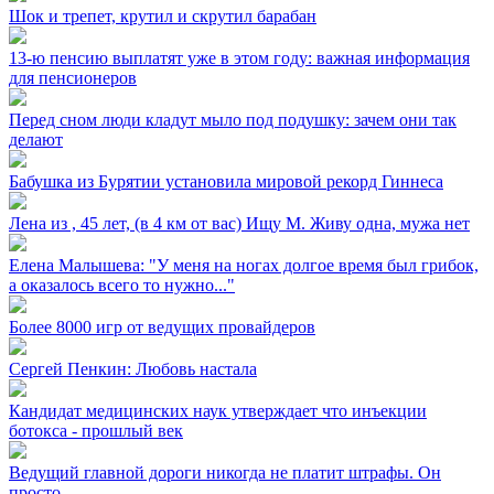
Шок и трепет, крутил и скрутил барабан
13-ю пенсию выплатят уже в этом году: важная информация
для пенсионеров
Перед сном люди кладут мыло под подушку: зачем они так
делают
Бабушка из Бурятии установила мировой рекорд Гиннеса
Лена из ⁣, 45 лет, (в 4 км от вас) Ищу М. Живу одна, мужа нет
Елена Малышева: "У меня на ногах долгое время был грибок,
а оказалось всего то нужно..."
Более 8000 игр от ведущих провайдеров
Сергей Пенкин: Любовь настала
Кандидат медицинских наук утверждает что инъекции
ботокса - прошлый век
Ведущий главной дороги никогда не платит штрафы. Он
просто...