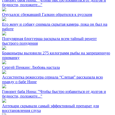
Говорит баба Нина: "Чтобы быстро избавиться от долгов и
бедности, положите..."
Очухался: сбежавший Галкин обратился к русским
Его жену и собаку снимала скрытая камера, пока он был на
работе
Популярная блоггерша раскрыла всем тайный рецепт
быстрого похудения
Браконьеры выловили 275 килограмм рыбы на запрещенную
приманку
Сергей Пенкин: Любовь настала
Ассистентка режиссера сериала “Слепая” рассказала всю
правду о бабе Нине
Говорит баба Нина: "Чтобы быстро избавиться от долгов и
бедности, положите..."
Аптекари скрывали самый эффективный препарат для
восстановления слуха