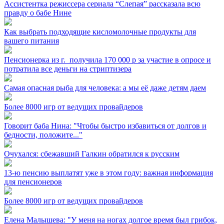
Ассистентка режиссера сериала “Слепая” рассказала всю
правду о бабе Нине
Как выбрать подходящие кисломолочные продукты для
вашего питания
Пенсионерка из г. ⁣ получила 170 000 р за участие в опросе и
потратила все деньги на стриптизера
Самая опасная рыба для человека: а мы её даже детям даем
Более 8000 игр от ведущих провайдеров
Говорит баба Нина: "Чтобы быстро избавиться от долгов и
бедности, положите..."
Очухался: сбежавший Галкин обратился к русским
13-ю пенсию выплатят уже в этом году: важная информация
для пенсионеров
Более 8000 игр от ведущих провайдеров
Елена Малышева: "У меня на ногах долгое время был грибок,