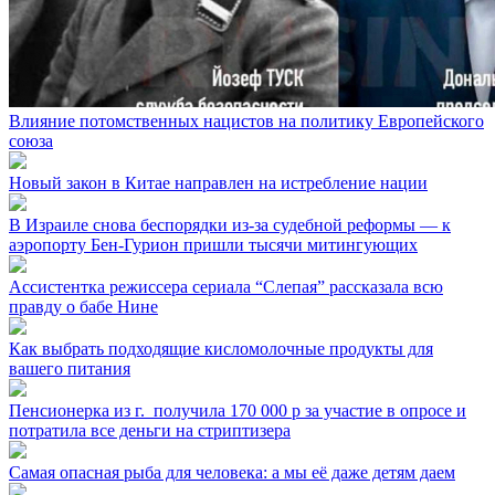
Влияние потомственных нацистов на политику Европейского
союза
Новый закон в Китае направлен на истребление нации
В Израиле снова беспорядки из-за судебной реформы — к
аэропорту Бен-Гурион пришли тысячи митингующих
Ассистентка режиссера сериала “Слепая” рассказала всю
правду о бабе Нине
Как выбрать подходящие кисломолочные продукты для
вашего питания
Пенсионерка из г. ⁣ получила 170 000 р за участие в опросе и
потратила все деньги на стриптизера
Самая опасная рыба для человека: а мы её даже детям даем