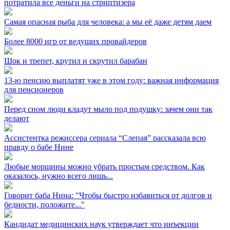
потратила все деньги на стриптизера
Самая опасная рыба для человека: а мы её даже детям даем
Более 8000 игр от ведущих провайдеров
Шок и трепет, крутил и скрутил барабан
13-ю пенсию выплатят уже в этом году: важная информация
для пенсионеров
Перед сном люди кладут мыло под подушку: зачем они так
делают
Ассистентка режиссера сериала “Слепая” рассказала всю
правду о бабе Нине
Любые морщины можно убрать простым средством. Как
оказалось, нужно всего лишь...
Говорит баба Нина: "Чтобы быстро избавиться от долгов и
бедности, положите..."
Кандидат медицинских наук утверждает что инъекции