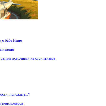
у о бабе Нине
 питания
отратила все деньги на стриптизера
ости, положите..."
я пенсионеров