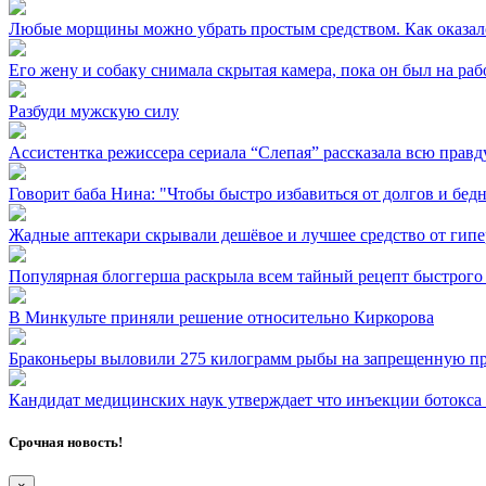
Любые морщины можно убрать простым средством. Как оказало
Его жену и собаку снимала скрытая камера, пока он был на раб
Разбуди мужскую силу
Ассистентка режиссера сериала “Слепая” рассказала всю правд
Говорит баба Нина: "Чтобы быстро избавиться от долгов и бедн
Жадные аптекари скрывали дешёвое и лучшее средство от гип
Популярная блоггерша раскрыла всем тайный рецепт быстрого
В Минкульте приняли решение относительно Киркорова
Браконьеры выловили 275 килограмм рыбы на запрещенную п
Кандидат медицинских наук утверждает что инъекции ботокса
Срочная новость!