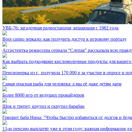
УВБ-76: загадочная радиостанция, вещающая с 1982 года
Booi casino зеркало: как получить доступ к игровому порталу
Ассистентка режиссера сериала “Слепая” рассказала всю правд
Как выбрать подходящие кисломолочные продукты для вашего
Пенсионерка из г. ⁣ получила 170 000 р за участие в опросе и п
Самая опасная рыба для человека: а мы её даже детям даем
Более 8000 игр от ведущих провайдеров
Шок и трепет, крутил и скрутил барабан
Говорит баба Нина: "Чтобы быстро избавиться от долгов и бедн
13-ю пенсию выплатят уже в этом году: важная информация дл