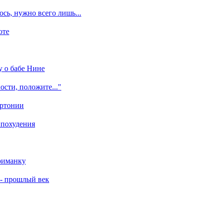
сь, нужно всего лишь...
оте
у о бабе Нине
ости, положите..."
ертонии
 похудения
риманку
 - прошлый век