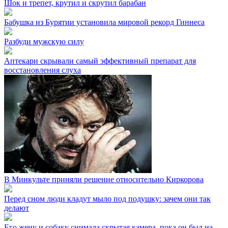
Шок и трепет, крутил и скрутил барабан
Бабушка из Бурятии установила мировой рекорд Гиннеса
Разбуди мужскую силу
Аптекари скрывали самый эффективный препарат для
восстановления слуха
В Минкульте приняли решение относительно Киркорова
Перед сном люди кладут мыло под подушку: зачем они так
делают
Его жену и собаку снимала скрытая камера, пока он был на