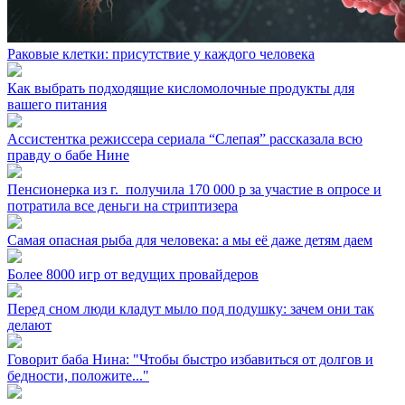
Раковые клетки: присутствие у каждого человека
Как выбрать подходящие кисломолочные продукты для
вашего питания
Ассистентка режиссера сериала “Слепая” рассказала всю
правду о бабе Нине
Пенсионерка из г. ⁣ получила 170 000 р за участие в опросе и
потратила все деньги на стриптизера
Самая опасная рыба для человека: а мы её даже детям даем
Более 8000 игр от ведущих провайдеров
Перед сном люди кладут мыло под подушку: зачем они так
делают
Говорит баба Нина: "Чтобы быстро избавиться от долгов и
бедности, положите..."