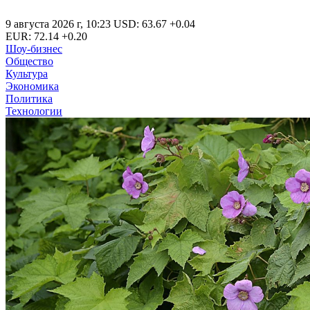
9 августа 2026 г
,
10:23
USD
:
63.67
+0.04
EUR
:
72.14
+0.20
Шоу-бизнес
Общество
Культура
Экономика
Политика
Технологии