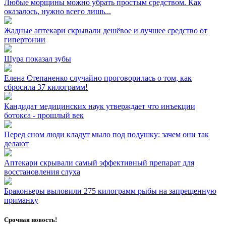
Любые морщины можно убрать простым средством. Как
оказалось, нужно всего лишь...
Жадные аптекари скрывали дешёвое и лучшее средство от
гипертонии
Шура показал зубы
Елена Степаненко случайно проговорилась о том, как
сбросила 37 килограмм!
Кандидат медицинских наук утверждает что инъекции
ботокса - прошлый век
Перед сном люди кладут мыло под подушку: зачем они так
делают
Аптекари скрывали самый эффективный препарат для
восстановления слуха
Браконьеры выловили 275 килограмм рыбы на запрещенную
приманку
Срочная новость!