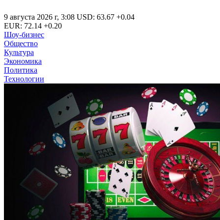
9 августа 2026 г
,
3:08
USD
:
63.67
+0.04
EUR
:
72.14
+0.20
Шоу-бизнес
Общество
Культура
Экономика
Политика
Технологии