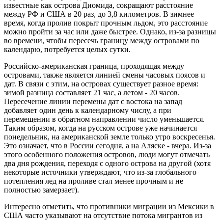
известные как острова Диомида, сокращают расстояние
между РФ и США в 20 раз, до 3,8 километров. В зимнее
время, когда пролив покрыт прочным льдом, это расстояние
можно пройти за час или даже быстрее. Однако, из-за разницы
во времени, чтобы пересечь границу между островами по
календарю, потребуется целых сутки.
Российско-американская граница, проходящая между
островами, также является линией смены часовых поясов и
дат. В связи с этим, на островах существует разное время:
зимой разница составляет 21 час, а летом - 20 часов.
Пересечение линии перемены дат с востока на запад
добавляет один день к календарному числу, а при
перемещении в обратном направлении число уменьшается.
Таким образом, когда на русском острове уже начинается
понедельник, на американской земле только утро воскресенья.
Это означает, что в России сегодня, а на Аляске - вчера. Из-за
этого особенного положения островов, люди могут отмечать
два дня рождения, переходя с одного острова на другой (хотя
некоторые источники утверждают, что из-за глобального
потепления лед на проливе стал менее прочным и не
полностью замерзает).
Интересно отметить, что противники миграции из Мексики в
США часто указывают на отсутствие потока мигрантов из