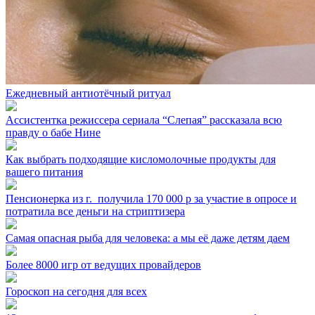
Ежедневный антиотёчный ритуал
Ассистентка режиссера сериала “Слепая” рассказала всю
правду о бабе Нине
Как выбрать подходящие кисломолочные продукты для
вашего питания
Пенсионерка из г. ⁣ получила 170 000 р за участие в опросе и
потратила все деньги на стриптизера
Самая опасная рыба для человека: а мы её даже детям даем
Более 8000 игр от ведущих провайдеров
Гороскоп на сегодня для всех