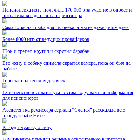
Пенсионерка из г. ⁣ получила 170 000 р за участие в опросе и
потратила все деньги на стриптизера
Самая опасная рыба для человека: а мы её даже детям даем
Более 8000 игр от ведущих провайдеров
Шок и трепет, крутил и скрутил барабан
Его жену и собаку снимала скрытая камера, пока он был на
работе
Гороскоп на сегодня для всех
13-ю пенсию выплатят уже в этом году: важная информация
для пенсионеров
Ассистентка режиссера сериала “Слепая” рассказала всю
правду о бабе Нине
Разбуди мужскую силу
В Минкульте приняли решение относительно Киркорова