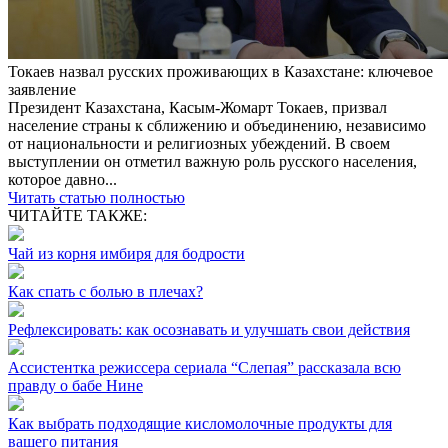
Токаев назвал русских проживающих в Казахстане: ключевое
заявление
Президент Казахстана, Касым-Жомарт Токаев, призвал
население страны к сближению и объединению, независимо
от национальности и религиозных убеждений. В своем
выступлении он отметил важную роль русского населения,
которое давно...
Читать статью полностью
ЧИТАЙТЕ ТАКЖЕ:
Чай из корня имбиря для бодрости
Как спать с болью в плечах?
Рефлексировать: как осознавать и улучшать свои действия
Ассистентка режиссера сериала “Слепая” рассказала всю
правду о бабе Нине
Как выбрать подходящие кисломолочные продукты для
вашего питания