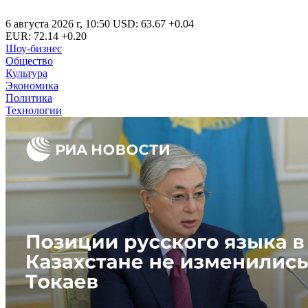
6 августа 2026 г
,
10:50
USD
:
63.67
+0.04
EUR
:
72.14
+0.20
Шоу-бизнес
Общество
Культура
Экономика
Политика
Технологии