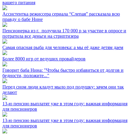
вашего питания
Ассистентка режиссера сериала “Слепая” рассказала всю
правду о бабе Нине
Пенсионерка из г. ⁣ получила 170 000 р за участие в опросе и
потратила все деньги на стриптизера
Самая опасная рыба для человека: а мы её даже детям даем
Более 8000 игр от ведущих провайдеров
Говорит баба Нина: "Чтобы быстро избавиться от долгов и
бедности, положите..."
Перед сном люди кладут мыло под подушку: зачем они так
делают
13-ю пенсию выплатят уже в этом году: важная информация
для пенсионеров
13-ю пенсию выплатят уже в этом году: важная информация
для пенсионеров