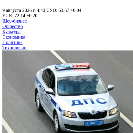
9 августа 2026 г
,
4:40
USD
:
63.67
+0.04
EUR
:
72.14
+0.20
Шоу-бизнес
Общество
Культура
Экономика
Политика
Технологии