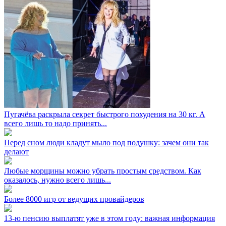
Пугачёва раскрыла секрет быстрого похудения на 30 кг. А
всего лишь то надо принять...
Перед сном люди кладут мыло под подушку: зачем они так
делают
Любые морщины можно убрать простым средством. Как
оказалось, нужно всего лишь...
Более 8000 игр от ведущих провайдеров
13-ю пенсию выплатят уже в этом году: важная информация