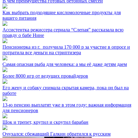
В чем преимущества готовых бетонных смесей
Как выбрать подходящие кисломолочные продукты для
вашего питания
Ассистентка режиссера сериала “Слепая” рассказала всю
правду о бабе Нине
Пенсионерка из г. ⁣ получила 170 000 р за участие в опросе и
потратила все деньги на стриптизера
Самая опасная рыба для человека: а мы её даже детям даем
Более 8000 игр от ведущих провайдеров
Его жену и собаку снимала скрытая камера, пока он был на
работе
13-ю пенсию выплатят уже в этом году: важная информация
для пенсионеров
Шок и трепет, крутил и скрутил барабан
Очухался: сбежавший Галкин обратился к русским