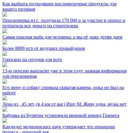
Как выбрать подходящие кисломолочные продукты для
вашего питания
Пенсионерка из г. ⁣ получила 170 000 р за участие в опросе и
потратила все деньги на стриптизера
Самая опасная рыба для человека: а мы её даже детям даем
Более 8000 игр от ведущих провайдеров
Гороскоп на сегодня для всех
13-ю пенсию выплатят уже в этом году: важная информация
для пенсионеров
Его жену и собаку снимала скрытая камера, пока он был на
работе
Лена из ⁣, 45 лет, (в 4 км от вас) Ищу М. Живу одна, мужа нет
Бабушка из Бурятии установила мировой рекорд Гиннеса
Кандидат медицинских наук утверждает что инъекции
ботокса - прошлый век