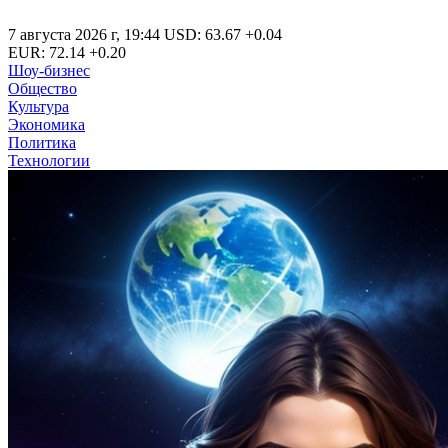
7 августа 2026 г
,
19:44
USD
:
63.67
+0.04
EUR
:
72.14
+0.20
Шоу-бизнес
Общество
Культура
Экономика
Политика
Технологии