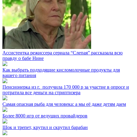
Ассистентка режиссера сериала “Слепая” рассказала всю
правду о бабе Нине
Как выбрать подходящие кисломолочные продукты для
вашего питания
Пенсионерка из г. ⁣ получила 170 000 р за участие в опросе и
потратила все деньги на стриптизера
Самая опасная рыба для человека: а мы её даже детям даем
Более 8000 игр от ведущих провайдеров
Шок и трепет, крутил и скрутил барабан