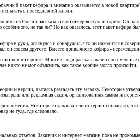
 обычный пакет кефира и внезапно оказывается в новой кварти
но испытать в повседневной жизни.
мужчина из России рассказал свою невероятную историю. Он, как
о особенного, не так ли? Но как оказалось, этот пакет кефира
кефира в руки, оглянулся и обнаружил, что он находится в сове
ал он совсем другого. Вместо привычного кефира - перемещени
 и шуток в интернете. Многие люди рассказывали свои смешные 
чае никто не мог объяснить, как такое вообще могло произойти.
ории и версии, пытаясь разгадать эту загадку. Некоторые утверж
розыгрыш или рекламная акция, организованная самим интернет
предположения. Некоторые пользователи интернета полагают, что
ар не туда, где следовало.
иальных ответов. Заказчик и интернет-магазин пока не прокоммен