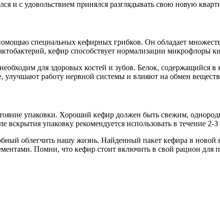
лся и с удовольствием принялся разглядывать свою новую кварти
 помощью специальных кефирных грибков. Он обладает множеств
лактобактерий, кефир способствует нормализации микрофлоры 
необходим для здоровых костей и зубов. Белок, содержащийся 
 улучшают работу нервной системы и влияют на обмен веществ
стояние упаковки. Хороший кефир должен быть свежим, однород
ле вскрытия упаковку рекомендуется использовать в течение 2-3
собный облегчить нашу жизнь. Найденный пакет кефира в новой 
ентами. Помни, что кефир стоит включить в свой рацион для п