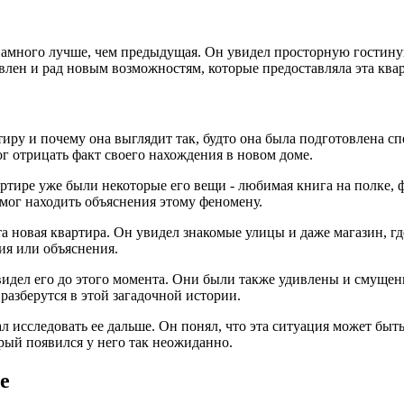
 намного лучше, чем предыдущая. Он увидел просторную гостин
лен и рад новым возможностям, которые предоставляла эта квар
тиру и почему она выглядит так, будто она была подготовлена сп
мог отрицать факт своего нахождения в новом доме.
тире уже были некоторые его вещи - любимая книга на полке, ф
 мог находить объяснения этому феномену.
а новая квартира. Он увидел знакомые улицы и даже магазин, где
ния или объяснения.
е видел его до этого момента. Они были также удивлены и смуще
разберутся в этой загадочной истории.
л исследовать ее дальше. Он понял, что эта ситуация может быт
рый появился у него так неожиданно.
е