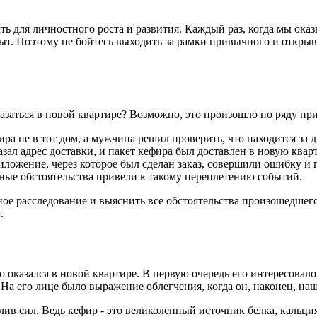
ть для личностного роста и развития. Каждый раз, когда мы ока
т. Поэтому не бойтесь выходить за рамки привычного и открыва
казаться в новой квартире? Возможно, это произошло по ряду пр
ра не в тот дом, а мужчина решил проверить, что находится за 
ал адрес доставки, и пакет кефира был доставлен в новую кварт
иложение, через которое был сделан заказ, совершили ошибку и
ные обстоятельства привели к такому переплетению событий.
ое расследование и выяснить все обстоятельства произошедшего 
.
 оказался в новой квартире. В первую очередь его интересовало,
 На его лице было выражение облегчения, когда он, наконец, на
лив сил. Ведь кефир - это великолепный источник белка, кальц