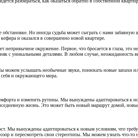
идется разбираться, как оказаться обратно в собственной кварт
 обстановке. Но иногда судьба может сыграть с нами забавную ш
 кефира и оказался в совершенно новой квартире.
ет непривычное окружение. Первое, что бросается в глаза, это 
як с уникальными деталями. В любом случае, неожиданность вы
 можем услышать необычные звуки, понюхать новые запахи или
и себя и окружающего мира.
омфорта и изменить рутины. Мы вынуждены адаптироваться к нов
седневную жизнь. Это может быть новый маршрут домой, новые 
ст. Мы вынуждены адаптироваться к новым условиям, что требу
зор и пересмотреть свои стереотипы. Мы можем узнать что-то н