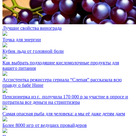
Лучшие свойства винограда
Точка для энергии
Кубик льда от головной боли
Как выбрать подходящие кисломолочные продукты для
вашего питания
Ассистентка режиссера сериала “Слепая” рассказала всю
правду о бабе Нине
Пенсионерка из г. ⁣ получила 170 000 р за участие в опросе и
потратила все деньги на стриптизера
Самая опасная рыба для человека: а мы её даже детям даем
Более 8000 игр от ведущих провайдеров