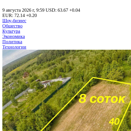
9 августа 2026 г
,
9:59
USD
:
63.67
+0.04
EUR
:
72.14
+0.20
Шоу-бизнес
Общество
Культура
Экономика
Политика
Технологии