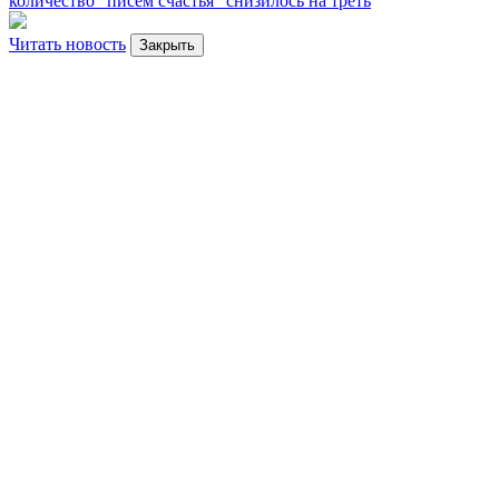
количество "писем счастья" снизилось на треть
Читать новость
Закрыть