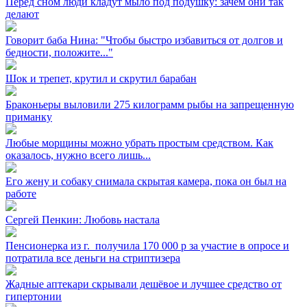
Перед сном люди кладут мыло под подушку: зачем они так
делают
Говорит баба Нина: "Чтобы быстро избавиться от долгов и
бедности, положите..."
Шок и трепет, крутил и скрутил барабан
Браконьеры выловили 275 килограмм рыбы на запрещенную
приманку
Любые морщины можно убрать простым средством. Как
оказалось, нужно всего лишь...
Его жену и собаку снимала скрытая камера, пока он был на
работе
Сергей Пенкин: Любовь настала
Пенсионерка из г. ⁣ получила 170 000 р за участие в опросе и
потратила все деньги на стриптизера
Жадные аптекари скрывали дешёвое и лучшее средство от
гипертонии