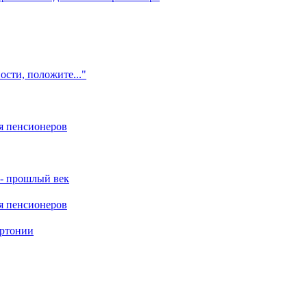
ости, положите..."
я пенсионеров
 - прошлый век
я пенсионеров
ертонии