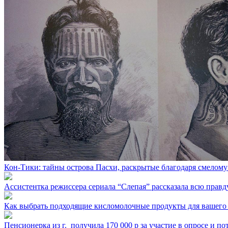
Кон-Тики: тайны острова Пасхи, раскрытые благодаря смелом
Ассистентка режиссера сериала “Слепая” рассказала всю правд
Как выбрать подходящие кисломолочные продукты для вашего
Пенсионерка из г. ⁣ получила 170 000 р за участие в опросе и п