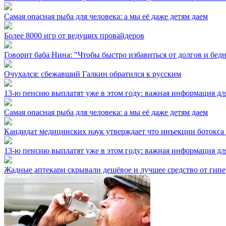
Самая опасная рыба для человека: а мы её даже детям даем
Более 8000 игр от ведущих провайдеров
Говорит баба Нина: "Чтобы быстро избавиться от долгов и бедн
Очухался: сбежавший Галкин обратился к русским
13-ю пенсию выплатят уже в этом году: важная информация дл
Самая опасная рыба для человека: а мы её даже детям даем
Кандидат медицинских наук утверждает что инъекции ботокса
13-ю пенсию выплатят уже в этом году: важная информация дл
Жадные аптекари скрывали дешёвое и лучшее средство от гип