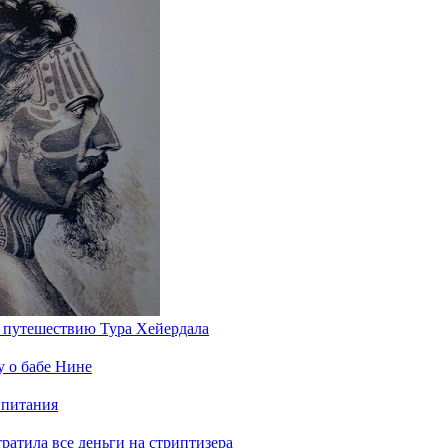
у путешествию Тура Хейердала
у о бабе Нине
 питания
отратила все деньги на стриптизера