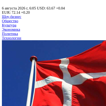
6 августа 2026 г
,
6:05
USD
:
63.67
+0.04
EUR
:
72.14
+0.20
Шоу-бизнес
Общество
Культура
Экономика
Политика
Технологии