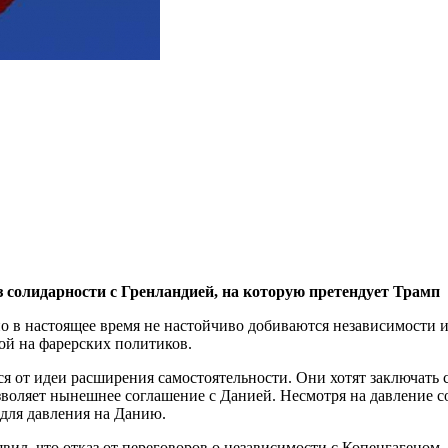
 солидарности с Гренландией, на которую претендует Трамп
о в настоящее время не настойчиво добиваются независимости и
ой на фарерских политиков.
я от идеи расширения самостоятельности. Они хотят заключать 
озволяет нынешнее соглашение с Данией. Несмотря на давление 
для давления на Данию.
аявил, что отказ от переговоров о независимости с Копенгагеном