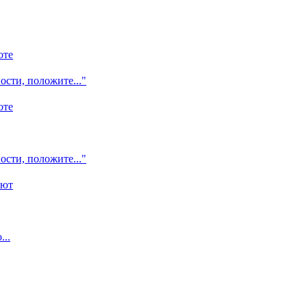
оте
ости, положите..."
оте
ости, положите..."
ают
...