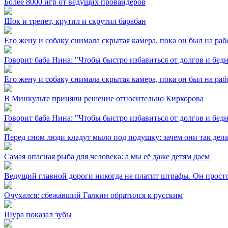
Более 8000 игр от ведущих провайдеров
Шок и трепет, крутил и скрутил барабан
Его жену и собаку снимала скрытая камера, пока он был на раб
Говорит баба Нина: "Чтобы быстро избавиться от долгов и бедн
Его жену и собаку снимала скрытая камера, пока он был на раб
В Минкульте приняли решение относительно Киркорова
Говорит баба Нина: "Чтобы быстро избавиться от долгов и бедн
Перед сном люди кладут мыло под подушку: зачем они так дел
Самая опасная рыба для человека: а мы её даже детям даем
Ведущий главной дороги никогда не платит штрафы. Он просто
Очухался: сбежавший Галкин обратился к русским
Шура показал зубы