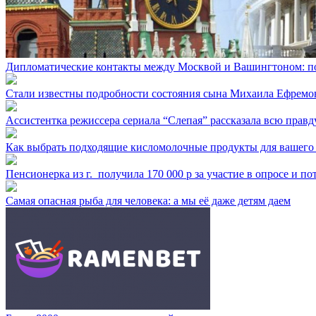
Дипломатические контакты между Москвой и Вашингтоном: по
Стали известны подробности состояния сына Михаила Ефремо
Ассистентка режиссера сериала “Слепая” рассказала всю правд
Как выбрать подходящие кисломолочные продукты для вашего
Пенсионерка из г. ⁣ получила 170 000 р за участие в опросе и п
Самая опасная рыба для человека: а мы её даже детям даем