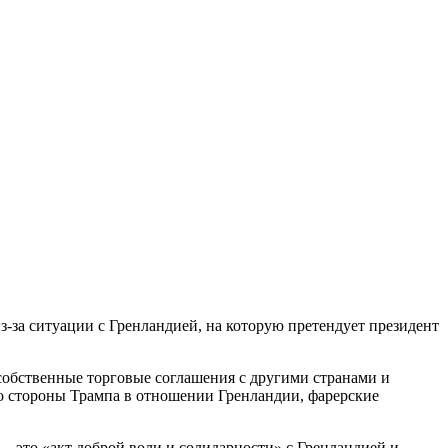
з-за ситуации с Гренландией, на которую претендует президент
собственные торговые соглашения с другими странами и
со стороны Трампа в отношении Гренландии, фарерские
 — это «акт доброй воли и солидарности» с Гренландией и