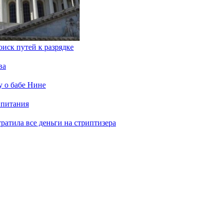
иск путей к разрядке
ва
у о бабе Нине
 питания
отратила все деньги на стриптизера