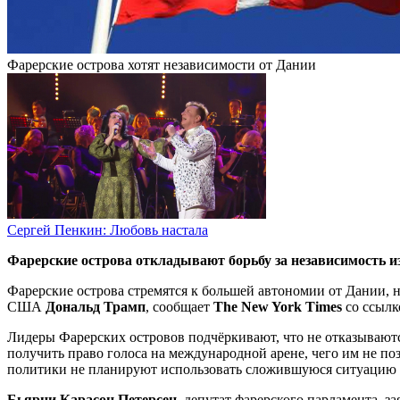
Фарерские острова хотят независимости от Дании
Сергей Пенкин: Любовь настала
Фарерские острова откладывают борьбу за независимость из
Фарерские острова стремятся к большей автономии от Дании, н
США
Дональд Трамп
, сообщает
The New York Times
со ссылк
Лидеры Фарерских островов подчёркивают, что не отказываютс
получить право голоса на международной арене, чего им не п
политики не планируют использовать сложившуюся ситуацию 
Бьярни Карасон Петерсен
, депутат фарерского парламента, з