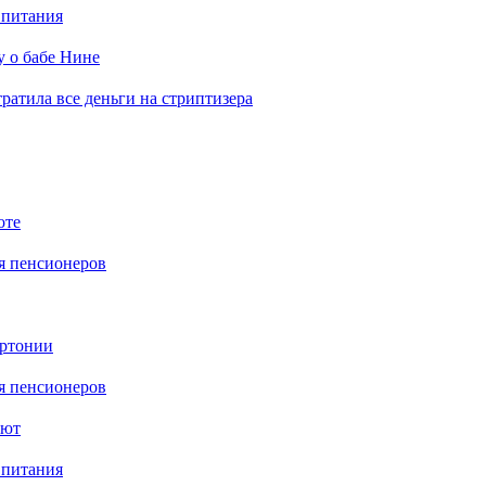
 питания
у о бабе Нине
отратила все деньги на стриптизера
оте
я пенсионеров
ертонии
я пенсионеров
ают
 питания