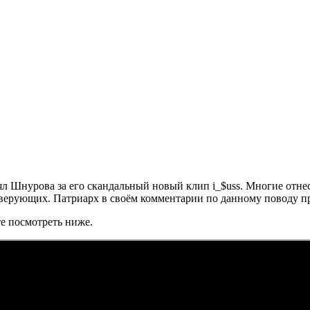
ял Шнурова за его скандальный новый клип i_$uss. Многие отне
а верующих. Патриарх в своём комментарии по данному поводу пр
те посмотреть ниже.