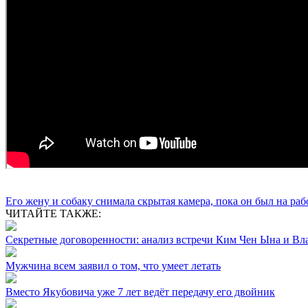
Его жену и собаку снимала скрытая камера, пока он был на раб
ЧИТАЙТЕ ТАКЖЕ:
Секретные договоренности: анализ встречи Ким Чен Ына и В
Мужчина всем заявил о том, что умеет летать
Вместо Якубовича уже 7 лет ведёт передачу его двойник