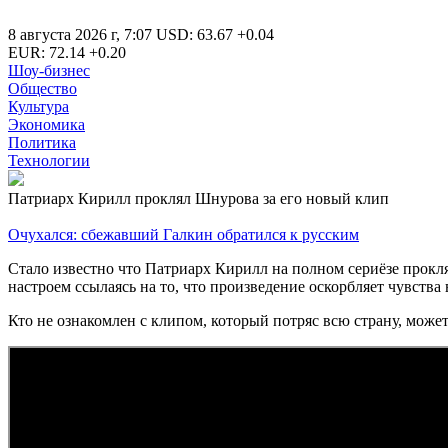
8 августа 2026 г
,
7:07
USD
:
63.67
+0.04
EUR
:
72.14
+0.20
Шоу-бизнес
Общество
Культура
Экономика
Политика
Технологии
Патриарх Кирилл проклял Шнурова за его новый клип
Очухался: сбежавший Галкин обратился к русским
Стало известно что Патриарх Кирилл на полном сериёзе прокл
настроем ссылаясь на то, что произведение оскорбляет чувств
Кто не ознакомлен с клипом, который потряс всю страну, може