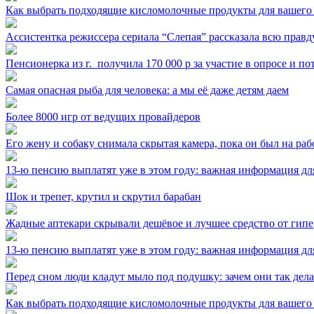
Как выбрать подходящие кисломолочные продукты для вашего
Ассистентка режиссера сериала “Слепая” рассказала всю правд
Пенсионерка из г. ⁣ получила 170 000 р за участие в опросе и п
Самая опасная рыба для человека: а мы её даже детям даем
Более 8000 игр от ведущих провайдеров
Его жену и собаку снимала скрытая камера, пока он был на раб
13-ю пенсию выплатят уже в этом году: важная информация дл
Шок и трепет, крутил и скрутил барабан
Жадные аптекари скрывали дешёвое и лучшее средство от гип
13-ю пенсию выплатят уже в этом году: важная информация дл
Перед сном люди кладут мыло под подушку: зачем они так дел
Как выбрать подходящие кисломолочные продукты для вашего