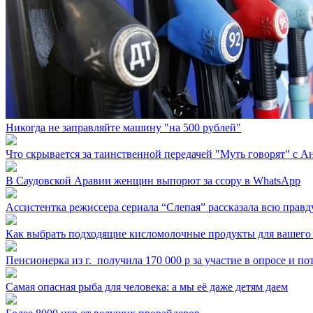
Никогда не заправляйте машину "на 500 рублей"
Что скрывается за таинственной передачей "Муть говорят" с 
В Саудовской Аравии женщин выпорют за ссору в WhatsApp
Ассистентка режиссера сериала “Слепая” рассказала всю правд
Как выбрать подходящие кисломолочные продукты для вашего
Пенсионерка из г. ⁣ получила 170 000 р за участие в опросе и п
Самая опасная рыба для человека: а мы её даже детям даем