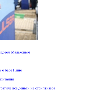
Андреем Малаховым
у о бабе Нине
 питания
отратила все деньги на стриптизера