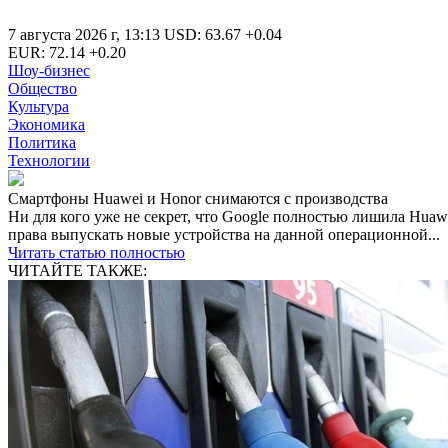
7 августа 2026 г
,
13:13
USD
:
63.67
+0.04
EUR
:
72.14
+0.20
Шоу-бизнес
Общество
Культура
Экономика
Политика
Технологии
Смартфоны Huawei и Honor снимаются с производства
Ни для кого уже не секрет, что Google полностью лишила Hua
права выпускать новые устройства на данной операционной...
Читать статью полностью
ЧИТАЙТЕ ТАКЖЕ: