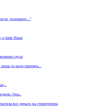
ости, положите..."
у о бабе Нине
вления слуха
 лишь то надо принять...
ю...
едели. Она..
отратила все деньги на стриптизера