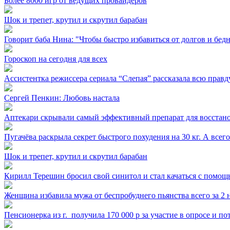
Более 8000 игр от ведущих провайдеров
Шок и трепет, крутил и скрутил барабан
Говорит баба Нина: "Чтобы быстро избавиться от долгов и бедн
Гороскоп на сегодня для всех
Ассистентка режиссера сериала “Слепая” рассказала всю правд
Сергей Пенкин: Любовь настала
Аптекари скрывали самый эффективный препарат для восстано
Пугачёва раскрыла секрет быстрого похудения на 30 кг. А всего
Шок и трепет, крутил и скрутил барабан
Кирилл Терешин бросил свой синитол и стал качаться с помощь
Женщина избавила мужа от беспробуднего пьянства всего за 2 н
Пенсионерка из г. ⁣ получила 170 000 р за участие в опросе и п