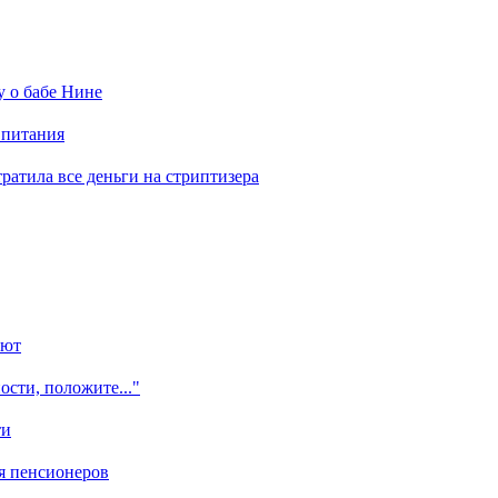
у о бабе Нине
 питания
отратила все деньги на стриптизера
ают
ости, положите..."
ти
я пенсионеров