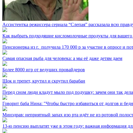
Ассистентка режиссера сериала “Слепая” рассказала всю правд
Как выбрать подходящие кисломолочные продукты для вашего
Пенсионерка из г. ⁣ получила 170 000 р за участие в опросе и п
Самая опасная рыба для человека: а мы её даже детям даем
Более 8000 игр от ведущих провайдеров
Шок и трепет, крутил и скрутил барабан
Перед сном люди кладут мыло под подушку: зачем они так дел
Говорит баба Нина: "Чтобы быстро избавиться от долгов и бедн
Минздрав: неприятный запах изо рта идёт не из ротовой полос
13-ю пенсию выплатят уже в этом году: важная информация дл