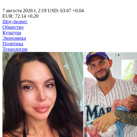
7 августа 2026 г
,
2:19
USD
:
63.67
+0.04
EUR
:
72.14
+0.20
Шоу-бизнес
Общество
Культура
Экономика
Политика
Технологии