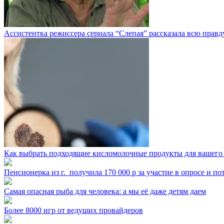
Ассистентка режиссера сериала “Слепая” рассказала всю правд
Как выбрать подходящие кисломолочные продукты для вашего
Пенсионерка из г. ⁣ получила 170 000 р за участие в опросе и п
Самая опасная рыба для человека: а мы её даже детям даем
Более 8000 игр от ведущих провайдеров