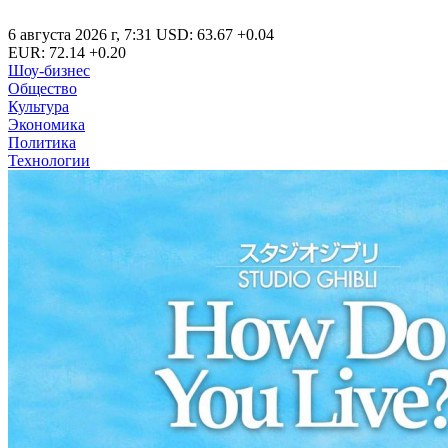
6 августа 2026 г
,
7:31
USD
:
63.67
+0.04
EUR
:
72.14
+0.20
Шоу-бизнес
Общество
Культура
Экономика
Политика
Технологии