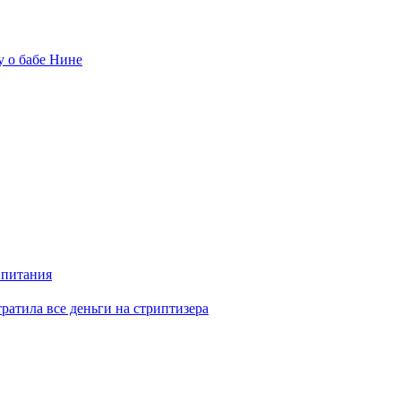
у о бабе Нине
 питания
отратила все деньги на стриптизера