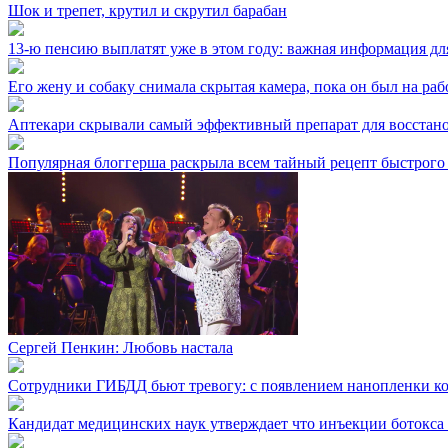
Шок и трепет, крутил и скрутил барабан
13-ю пенсию выплатят уже в этом году: важная информация дл
Его жену и собаку снимала скрытая камера, пока он был на раб
Аптекари скрывали самый эффективный препарат для восстано
Популярная блоггерша раскрыла всем тайный рецепт быстрого
Сергей Пенкин: Любовь настала
Сотрудники ГИБДД бьют тревогу: с появлением нанопленки кол
Кандидат медицинских наук утверждает что инъекции ботокса