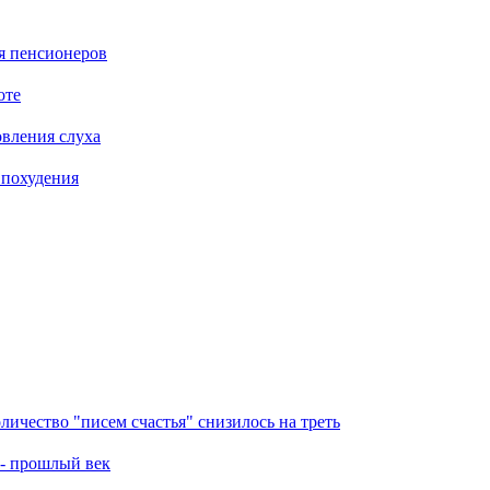
я пенсионеров
оте
вления слуха
 похудения
ичество "писем счастья" снизилось на треть
 - прошлый век