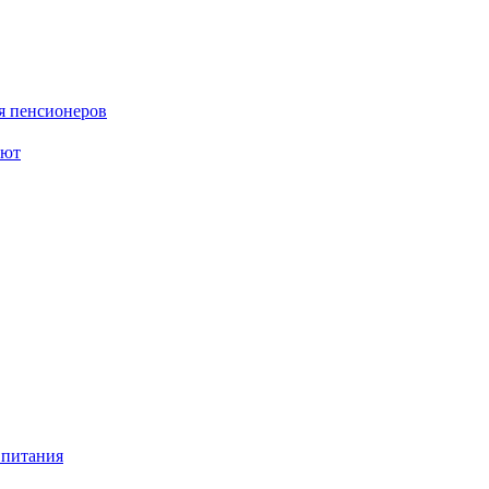
я пенсионеров
ают
 питания