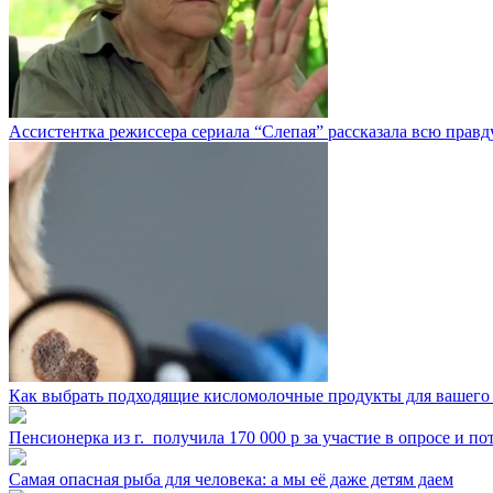
Ассистентка режиссера сериала “Слепая” рассказала всю правд
Как выбрать подходящие кисломолочные продукты для вашего
Пенсионерка из г. ⁣ получила 170 000 р за участие в опросе и п
Самая опасная рыба для человека: а мы её даже детям даем