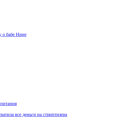
у о бабе Нине
 питания
отратила все деньги на стриптизера