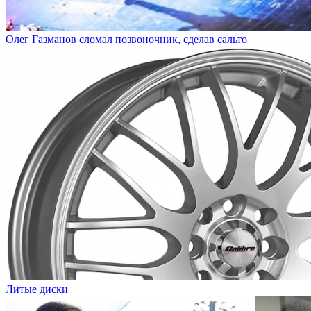
Олег Газманов сломал позвоночник, сделав сальто
Литые диски