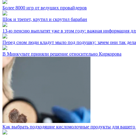
Более 8000 игр от ведущих провайдеров
Шок и трепет, крутил и скрутил барабан
13-ю пенсию выплатят уже в этом году: важная информация дл
Перед сном люди кладут мыло под подушку: зачем они так дел
В Минкульте приняли решение относительно Киркорова
Как выбрать подходящие кисломолочные продукты для вашего