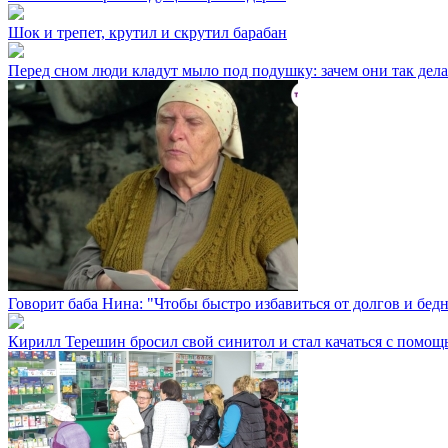
Шок и трепет, крутил и скрутил барабан
Перед сном люди кладут мыло под подушку: зачем они так дел
Говорит баба Нина: "Чтобы быстро избавиться от долгов и бедн
Кирилл Терешин бросил свой синитол и стал качаться с помощь