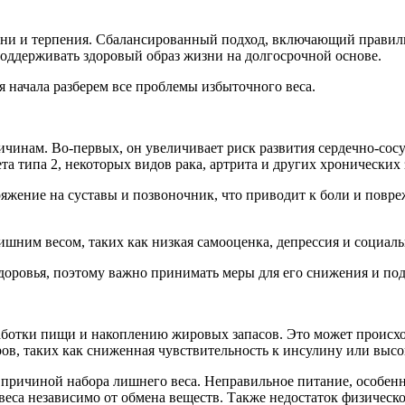
мени и терпения. Сбалансированный подход, включающий правил
поддерживать здоровый образ жизни на долгосрочной основе.
ля начала разберем все проблемы избыточного веса.
чинам. Во-первых, он увеличивает риск развития сердечно-сосу
а типа 2, некоторых видов рака, артрита и других хронических 
яжение на суставы и позвоночник, что приводит к боли и повр
шним весом, таких как низкая самооценка, депрессия и социаль
здоровья, поэтому важно принимать меры для его снижения и по
ботки пищи и накоплению жировых запасов. Это может происхо
ров, таких как сниженная чувствительность к инсулину или высо
 причиной набора лишнего веса. Неправильное питание, особен
еса независимо от обмена веществ. Также недостаток физическо