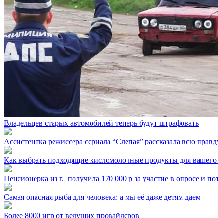
Владельцев старых автомобилей теперь будут штрафовать
Ассистентка режиссера сериала “Слепая” рассказала всю правд
Как выбрать подходящие кисломолочные продукты для вашего
Пенсионерка из г. ⁣ получила 170 000 р за участие в опросе и п
Самая опасная рыба для человека: а мы её даже детям даем
Более 8000 игр от ведущих провайдеров