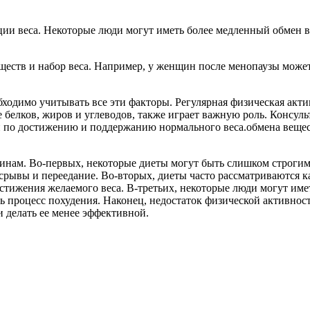
ции веса. Некоторые люди могут иметь более медленный обмен ве
ществ и набор веса. Например, у женщин после менопаузы може
ходимо учитывать все эти факторы. Регулярная физическая акти
белков, жиров и углеводов, также играет важную роль. Консуль
 по достижению и поддержанию нормального веса.обмена вещес
чинам. Во-первых, некоторые диеты могут быть слишком строгим
срывы и переедание. Во-вторых, диеты часто рассматриваются ка
стижения желаемого веса. В-третьих, некоторые люди могут име
ь процесс похудения. Наконец, недостаток физической активнос
и делать ее менее эффективной.