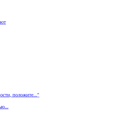
ают
ости, положите..."
ю...