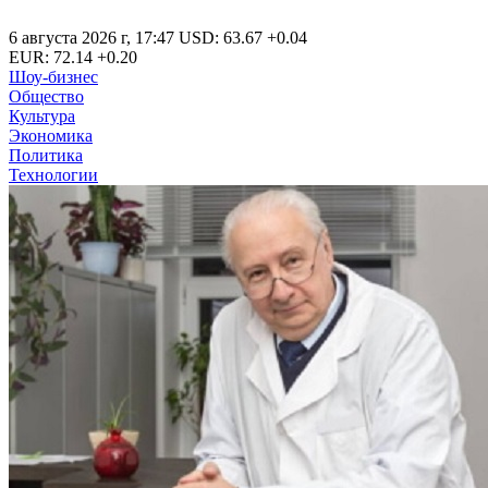
6 августа 2026 г
,
17:47
USD
:
63.67
+0.04
EUR
:
72.14
+0.20
Шоу-бизнес
Общество
Культура
Экономика
Политика
Технологии