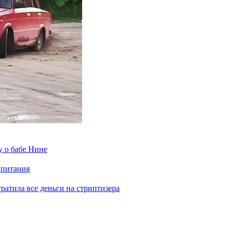
у о бабе Нине
 питания
отратила все деньги на стриптизера