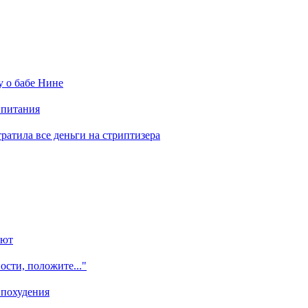
у о бабе Нине
 питания
отратила все деньги на стриптизера
ают
ости, положите..."
 похудения