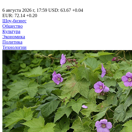
6 августа 2026 г
,
17:59
USD
:
63.67
+0.04
EUR
:
72.14
+0.20
Шоу-бизнес
Общество
Культура
Экономика
Политика
Технологии