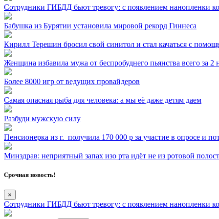
Сотрудники ГИБДД бьют тревогу: с появлением нанопленки кол
Бабушка из Бурятии установила мировой рекорд Гиннеса
Кирилл Терешин бросил свой синитол и стал качаться с помощь
Женщина избавила мужа от беспробуднего пьянства всего за 2 н
Более 8000 игр от ведущих провайдеров
Самая опасная рыба для человека: а мы её даже детям даем
Разбуди мужскую силу
Пенсионерка из г. ⁣ получила 170 000 р за участие в опросе и п
Минздрав: неприятный запах изо рта идёт не из ротовой полос
Срочная новость!
×
Сотрудники ГИБДД бьют тревогу: с появлением нанопленки кол