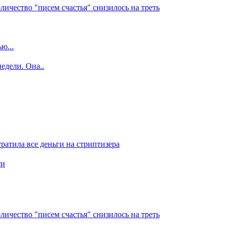
ичество "писем счастья" снизилось на треть
ю...
едели. Она..
отратила все деньги на стриптизера
ти
ичество "писем счастья" снизилось на треть