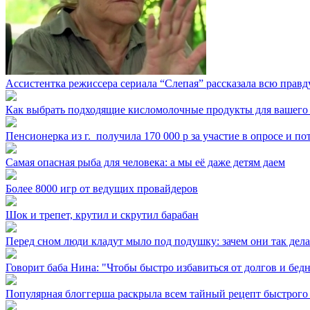
Ассистентка режиссера сериала “Слепая” рассказала всю правд
Как выбрать подходящие кисломолочные продукты для вашего
Пенсионерка из г. ⁣ получила 170 000 р за участие в опросе и п
Самая опасная рыба для человека: а мы её даже детям даем
Более 8000 игр от ведущих провайдеров
Шок и трепет, крутил и скрутил барабан
Перед сном люди кладут мыло под подушку: зачем они так дел
Говорит баба Нина: "Чтобы быстро избавиться от долгов и бедн
Популярная блоггерша раскрыла всем тайный рецепт быстрого