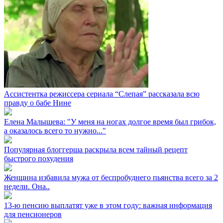
Ассистентка режиссера сериала “Слепая” рассказала всю
правду о бабе Нине
Елена Малышева: "У меня на ногах долгое время был грибок,
а оказалось всего то нужно..."
Популярная блоггерша раскрыла всем тайный рецепт
быстрого похудения
Женщина избавила мужа от беспробуднего пьянства всего за 2
недели. Она..
13-ю пенсию выплатят уже в этом году: важная информация
для пенсионеров