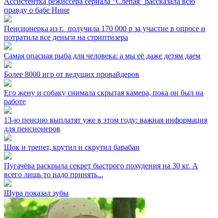
Ассистентка режиссера сериала “Слепая” рассказала всю
правду о бабе Нине
Пенсионерка из г. ⁣ получила 170 000 р за участие в опросе и
потратила все деньги на стриптизера
Самая опасная рыба для человека: а мы её даже детям даем
Более 8000 игр от ведущих провайдеров
Его жену и собаку снимала скрытая камера, пока он был на
работе
13-ю пенсию выплатят уже в этом году: важная информация
для пенсионеров
Шок и трепет, крутил и скрутил барабан
Пугачёва раскрыла секрет быстрого похудения на 30 кг. А
всего лишь то надо принять...
Шура показал зубы