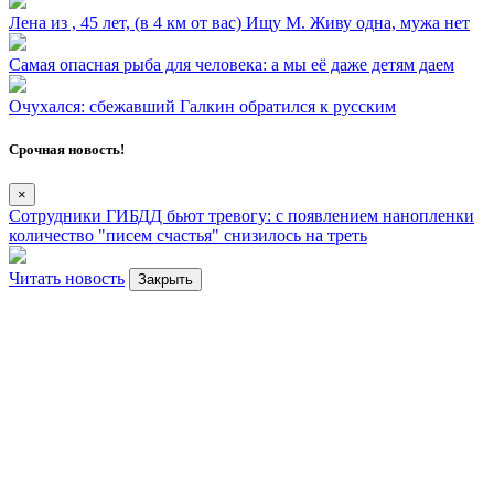
Лена из ⁣, 45 лет, (в 4 км от вас) Ищу М. Живу одна, мужа нет
Самая опасная рыба для человека: а мы её даже детям даем
Очухался: сбежавший Галкин обратился к русским
Срочная новость!
×
Сотрудники ГИБДД бьют тревогу: с появлением нанопленки
количество "писем счастья" снизилось на треть
Читать новость
Закрыть