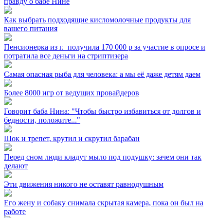
правду о бабе Нине
Как выбрать подходящие кисломолочные продукты для
вашего питания
Пенсионерка из г. ⁣ получила 170 000 р за участие в опросе и
потратила все деньги на стриптизера
Самая опасная рыба для человека: а мы её даже детям даем
Более 8000 игр от ведущих провайдеров
Говорит баба Нина: "Чтобы быстро избавиться от долгов и
бедности, положите..."
Шок и трепет, крутил и скрутил барабан
Перед сном люди кладут мыло под подушку: зачем они так
делают
Эти движения никого не оставят равнодушным
Его жену и собаку снимала скрытая камера, пока он был на
работе