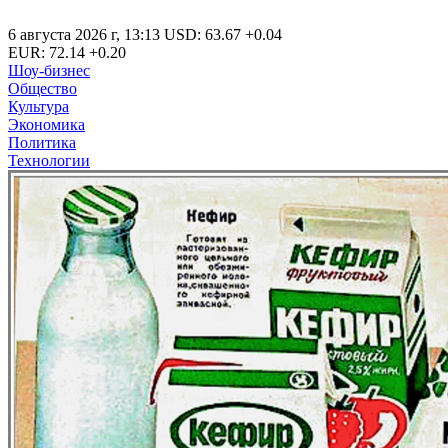
6 августа 2026 г
,
13:13
USD
:
63.67
+0.04
EUR
:
72.14
+0.20
Шоу-бизнес
Общество
Культура
Экономика
Политика
Технологии