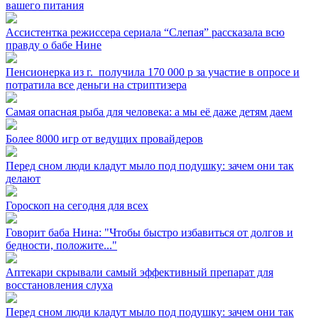
вашего питания
Ассистентка режиссера сериала “Слепая” рассказала всю
правду о бабе Нине
Пенсионерка из г. ⁣ получила 170 000 р за участие в опросе и
потратила все деньги на стриптизера
Самая опасная рыба для человека: а мы её даже детям даем
Более 8000 игр от ведущих провайдеров
Перед сном люди кладут мыло под подушку: зачем они так
делают
Гороскоп на сегодня для всех
Говорит баба Нина: "Чтобы быстро избавиться от долгов и
бедности, положите..."
Аптекари скрывали самый эффективный препарат для
восстановления слуха
Перед сном люди кладут мыло под подушку: зачем они так