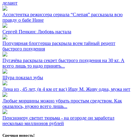
делают
Ассистентка режиссера сериала “Слепая” рассказала всю
правду о бабе Нине
Сергей Пенкин: Любовь настала
Популярная блоггерша раскрыла всем тайный рецепт
быстрого похудения
Пугачёва раскрыла секрет быстрого похудения на 30 кг. А
всего лишь то надо принять...
Шура показал зубы
Лена из ⁣, 45 лет, (в 4 км от вас) Ищу М. Живу одна, мужа нет
Любые морщины можно убрать простым средством. Как
оказалось, нужно всего лишь...
Пенсионеру светит тюрьма - на огороде он заработал
несколько миллионов рублей
Срочная новость!