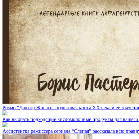
Роман "Доктор Живаго": культовая книга XX века и ее значен
Как выбрать подходящие кисломолочные продукты для вашего
Ассистентка режиссера сериала “Слепая” рассказала всю правд