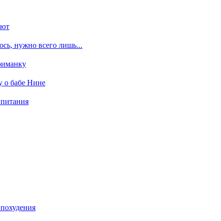
ают
сь, нужно всего лишь...
риманку
у о бабе Нине
 питания
 похудения