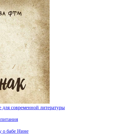
ие для современной литературы
 питания
у о бабе Нине