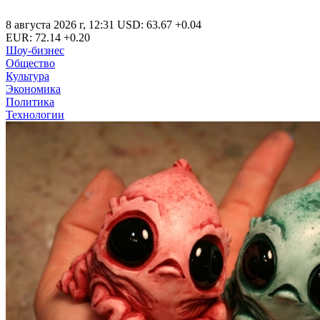
8 августа 2026 г
,
12:31
USD
:
63.67
+0.04
EUR
:
72.14
+0.20
Шоу-бизнес
Общество
Культура
Экономика
Политика
Технологии