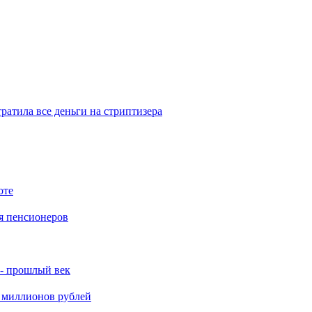
отратила все деньги на стриптизера
оте
я пенсионеров
 - прошлый век
о миллионов рублей