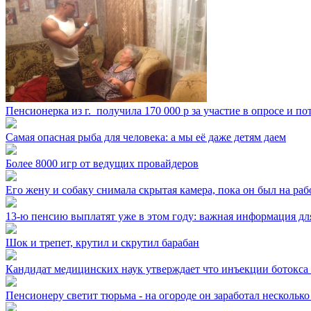
Пенсионерка из г. ⁣ получила 170 000 р за участие в опросе и п
Самая опасная рыба для человека: а мы её даже детям даем
Более 8000 игр от ведущих провайдеров
Его жену и собаку снимала скрытая камера, пока он был на раб
13-ю пенсию выплатят уже в этом году: важная информация дл
Шок и трепет, крутил и скрутил барабан
Кандидат медицинских наук утверждает что инъекции ботокса
Пенсионеру светит тюрьма - на огороде он заработал нескольк