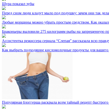
Шура показал зубы
Перед сном люди кладут мыло под подушку: зачем они так дел
Любые морщины можно убрать простым средством. Как оказало
Браконьеры выловили 275 килограмм рыбы на запрещенную п
Ассистентка режиссера сериала “Слепая” рассказала всю правд
Как выбрать подходящие кисломолочные продукты для вашего
Популярная блоггерша раскрыла всем тайный рецепт быстрого