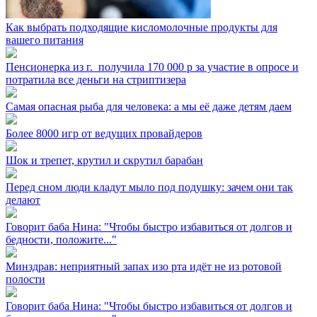
Как выбрать подходящие кисломолочные продукты для
вашего питания
Пенсионерка из г. ⁣ получила 170 000 р за участие в опросе и
потратила все деньги на стриптизера
Самая опасная рыба для человека: а мы её даже детям даем
Более 8000 игр от ведущих провайдеров
Шок и трепет, крутил и скрутил барабан
Перед сном люди кладут мыло под подушку: зачем они так
делают
Говорит баба Нина: "Чтобы быстро избавиться от долгов и
бедности, положите..."
Минздрав: неприятный запах изо рта идёт не из ротовой
полости
Говорит баба Нина: "Чтобы быстро избавиться от долгов и