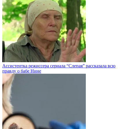
Ассистентка режиссера сериала “Слепая” рассказала всю
правду о бабе Нине