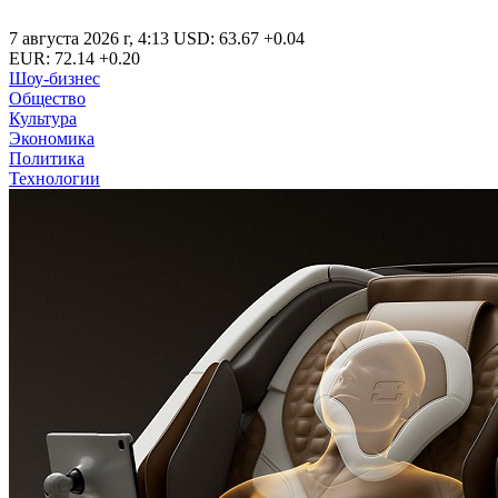
7 августа 2026 г
,
4:13
USD
:
63.67
+0.04
EUR
:
72.14
+0.20
Шоу-бизнес
Общество
Культура
Экономика
Политика
Технологии