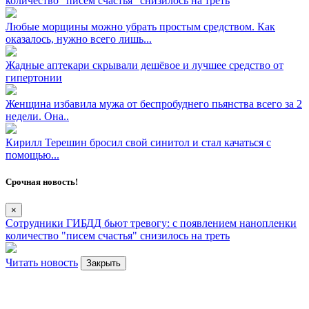
количество "писем счастья" снизилось на треть
Любые морщины можно убрать простым средством. Как
оказалось, нужно всего лишь...
Жадные аптекари скрывали дешёвое и лучшее средство от
гипертонии
Женщина избавила мужа от беспробуднего пьянства всего за 2
недели. Она..
Кирилл Терешин бросил свой синитол и стал качаться с
помощью...
Срочная новость!
×
Сотрудники ГИБДД бьют тревогу: с появлением нанопленки
количество "писем счастья" снизилось на треть
Читать новость
Закрыть