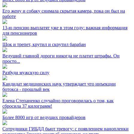
Его жену и собаку снимала скрытая камера, пока он был на
работе
13-ю пенсию выплатят уже в этом году: важная информация
для пенсионеров
Шок и трепет, крутил и скрутил барабан
Ведущий главной дороги никогда не платит штрафы. Он
просто...
Разбуди мужскую силу
Кандидат медицинских наук утверждает что инъекции
ботокса - прошлый век
Елена Степаненко случайно проговорилась о том, как
сбросила 37 килограмм!
Более 8000 игр от ведущих провайдеров
Сотрудники ГИБДД бьют тревогу: с появлением нанопленки