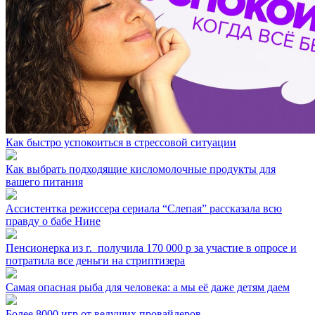
Как быстро успокоиться в стрессовой ситуации
Как выбрать подходящие кисломолочные продукты для
вашего питания
Ассистентка режиссера сериала “Слепая” рассказала всю
правду о бабе Нине
Пенсионерка из г. ⁣ получила 170 000 р за участие в опросе и
потратила все деньги на стриптизера
Самая опасная рыба для человека: а мы её даже детям даем
Более 8000 игр от ведущих провайдеров